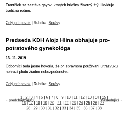
František sa zastáva gayov, ktorých hriešny životný štýl likviduje
tradičnú rodinu.
Celý príspevok
|
Rubrika:
Správy
Predseda KDH Alojz Hlina obhajuje pro-
potratového gynekológa
13. 11. 2019
Odborníci teda jasne hovoria, že pri správnom používaní ultrazvuku
nehrozí plodu žiadne nebezpečenstvo.
Celý príspevok
|
Rubrika:
Správy
1
|
2
|
3
|
4
|
5
|
6
|
7
|
8
|
9
|
10
|
11
|
12
|
13
|
14
|
15
|
« predchádzajúci
následující »
16
|
17
|
18
|
19
|
20
|
21
|
22
|
23
|
24
|
25
|
26
|
27
|
28
|
29
|
30
|
31
|
32
|
33
|
34
|
35
|
36
|
37
|
38