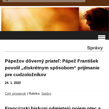
Správy
Pápežov dôverný priateľ: Pápež František
povolil „diskrétnym spôsobom“ prijímanie
pre cudzoložníkov
24. 1. 2020
Celý príspevok
|
Rubrika:
Správy
Francúzski biskupi odmietajú pojem otec a