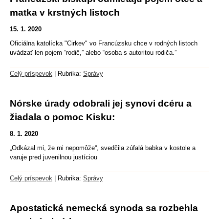
matka v krstných listoch
15. 1. 2020
Oficiálna katolícka "Cirkev" vo Francúzsku chce v rodných listoch
uvádzať len pojem “rodič,” alebo “osoba s autoritou rodiča.”
Celý príspevok
|
Rubrika:
Správy
Nórske úrady odobrali jej synovi dcéru a
žiadala o pomoc Kisku:
8. 1. 2020
„Odkázal mi, že mi nepomôže“, svedčila zúfalá babka v kostole a
varuje pred juvenilnou justíciou
Celý príspevok
|
Rubrika:
Správy
Apostatická nemecká synoda sa rozbehla