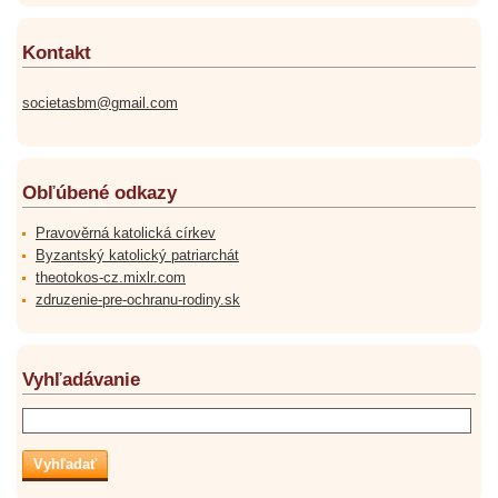
Kontakt
societasbm@gmail.com
Obľúbené odkazy
Pravověrná katolická církev
Byzantský katolický patriarchát
theotokos-cz.mixlr.com
zdruzenie-pre-ochranu-rodiny.sk
Vyhľadávanie