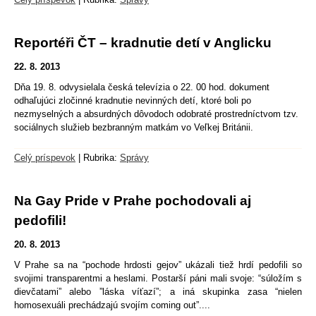
Reportéři ČT – kradnutie detí v Anglicku
22. 8. 2013
Dňa 19. 8. odvysielala česká televízia o 22. 00 hod. dokument
odhaľujúci zločinné kradnutie nevinných detí, ktoré boli po
nezmyselných a absurdných dôvodoch odobraté prostredníctvom tzv.
sociálnych služieb bezbranným matkám vo Veľkej Británii.
Celý príspevok
|
Rubrika:
Správy
Na Gay Pride v Prahe pochodovali aj
pedofili!
20. 8. 2013
V Prahe sa na “pochode hrdosti gejov” ukázali tiež hrdí pedofili so
svojimi transparentmi a heslami. Postarší páni mali svoje: “súložím s
dievčatami” alebo ”láska víťazí”; a iná skupinka zasa “nielen
homosexuáli prechádzajú svojím coming out”....