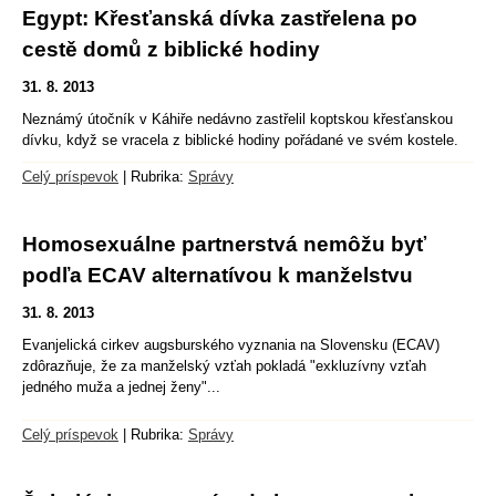
Egypt: Křesťanská dívka zastřelena po
cestě domů z biblické hodiny
31. 8. 2013
Neznámý útočník v Káhiře nedávno zastřelil koptskou křesťanskou
dívku, když se vracela z biblické hodiny pořádané ve svém kostele.
Celý príspevok
|
Rubrika:
Správy
Homosexuálne partnerstvá nemôžu byť
podľa ECAV alternatívou k manželstvu
31. 8. 2013
Evanjelická cirkev augsburského vyznania na Slovensku (ECAV)
zdôrazňuje, že za manželský vzťah pokladá "exkluzívny vzťah
jedného muža a jednej ženy"...
Celý príspevok
|
Rubrika:
Správy