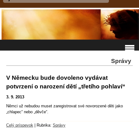
Správy
V Německu bude dovoleno vydávat
potvrzení o narození dětí „třetího pohlaví“
3. 9. 2013
Němci už nebudou muset zaregistrovat své novorozené děti jako
„chlapec“ nebo „děvče“.
Celý príspevok
|
Rubrika:
Správy