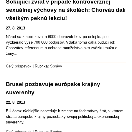
Šokujúci zvrat v prípade kontroverznej
sexuálnej výchovy na školách: Chorváti dali
všetkým peknú lekciu!
27. 8. 2013
Národ sa zmobilizoval a 6000 dobrovoľníkov po celej krajine
vyzbieralo vyše 700 000 podpisov. Vďaka tomu čaká budúci rok
Chorvátov referendum o ochrane manželstva ako zväzku muža a
ženy...
Celý príspevok
|
Rubrika:
Správy
Brusel pozbavuje európske krajiny
suverenity
22. 8. 2013
EÚ čoraz rýchlejšie napreduje k zmene na federatívny štát, v ktorom
stratia európske krajiny pozostatky svojej politickej a ekonomickej
suverenity.
Celý príspevok
|
Rubrika:
Správy