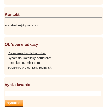
Kontakt
societasbm@gmail.com
Obľúbené odkazy
Pravověrná katolická církev
Byzantský katolický patriarchát
theotokos-cz.mixlr.com
zdruzenie-pre-ochranu-rodiny.sk
Vyhľadávanie