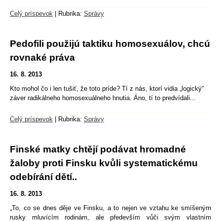
Celý príspevok
|
Rubrika:
Správy
Pedofili použijú taktiku homosexuálov, chcú
rovnaké práva
16. 8. 2013
Kto mohol čo i len tušiť, že toto príde? Tí z nás, ktorí vidia „logický“
záver radikálneho homosexuálneho hnutia. Áno, tí to predvídali...
Celý príspevok
|
Rubrika:
Správy
Finské matky chtějí podávat hromadné
žaloby proti Finsku kvůli systematickému
odebírání dětí..
16. 8. 2013
„To, co se dnes děje ve Finsku, a to nejen ve vztahu ke smíšeným
rusky mluvícím rodinám, ale především vůči svým vlastním