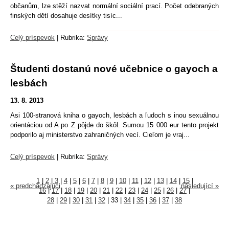
občanům, lze stěží nazvat normální sociální prací. Počet odebraných
finských dětí dosahuje desítky tisíc...
Celý príspevok
|
Rubrika:
Správy
Študenti dostanú nové učebnice o gayoch a
lesbách
13. 8. 2013
Asi 100-stranová kniha o gayoch, lesbách a ľudoch s inou sexuálnou
orientáciou od A po Z pôjde do škôl. Sumou 15 000 eur tento projekt
podporilo aj ministerstvo zahraničných vecí. Cieľom je vraj...
Celý príspevok
|
Rubrika:
Správy
1
|
2
|
3
|
4
|
5
|
6
|
7
|
8
|
9
|
10
|
11
|
12
|
13
|
14
|
15
|
« predchádzajúci
následující »
16
|
17
|
18
|
19
|
20
|
21
|
22
|
23
|
24
|
25
|
26
|
27
|
28
|
29
|
30
|
31
|
32
|
33
|
34
|
35
|
36
|
37
|
38