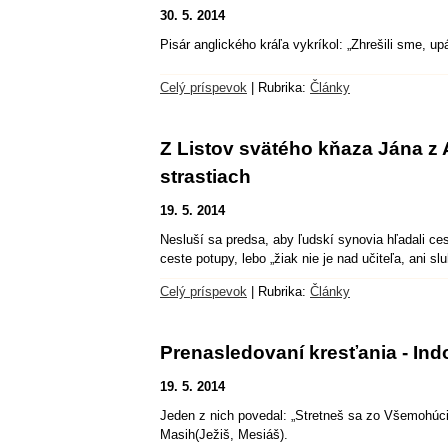
30. 5. 2014
Pisár anglického kráľa vykríkol: „Zhrešili sme, upá
Celý príspevok
|
Rubrika:
Články
Z Listov svätého kňaza Jána z A
strastiach
19. 5. 2014
Nesluší sa predsa, aby ľudskí synovia hľadali ce
ceste potupy, lebo „žiak nie je nad učiteľa, ani s
Celý príspevok
|
Rubrika:
Články
Prenasledovaní kresťania - Ind
19. 5. 2014
Jeden z nich povedal: „Stretneš sa zo Všemohúci
Masih(Ježiš, Mesiáš).