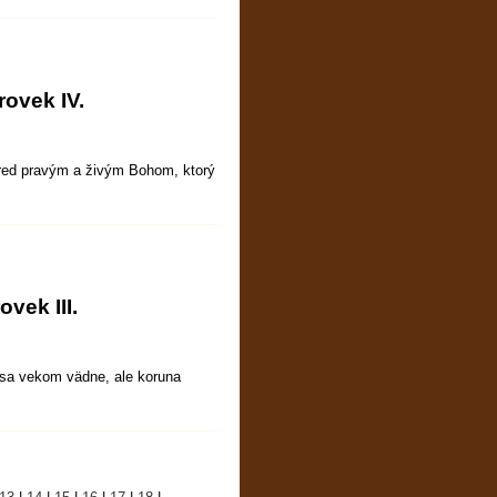
rovek IV.
pred pravým a živým Bohom, ktorý
vek III.
rása vekom vädne, ale koruna