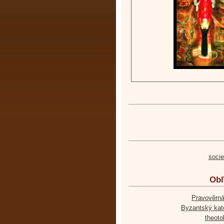
soci
Obľ
Pravověrná
Byzantský kato
theoto