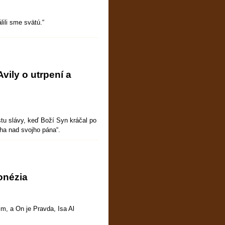
lili sme svätú.“
vily o utrpení a
stu slávy, keď Boží Syn kráčal po
luha nad svojho pána“.
onézia
m, a On je Pravda, Isa Al