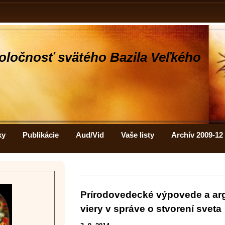
oločnosť svätého Bazila Veľkého
ky
Publikácie
Aud/Vid
Vaše listy
Archív 2009-12
Prírodovedecké výpovede a ar
viery v správe o stvorení sveta