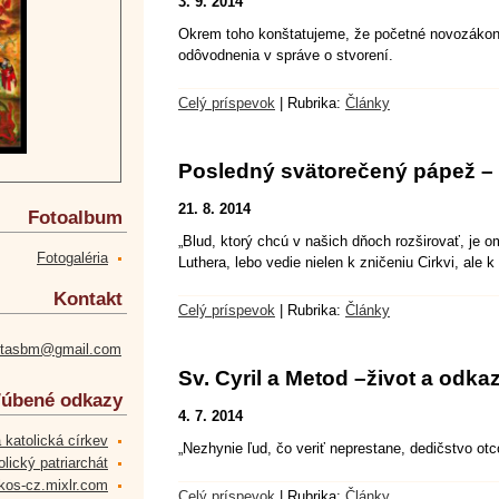
3. 9. 2014
Okrem toho konštatujeme, že početné novozákon
odôvodnenia v správe o stvorení.
Celý príspevok
|
Rubrika:
Články
Posledný svätorečený pápež – 
21. 8. 2014
Fotoalbum
„Blud, ktorý chcú v našich dňoch rozširovať, je 
Fotogaléria
Luthera, lebo vedie nielen k zničeniu Cirkvi, ale 
Kontakt
Celý príspevok
|
Rubrika:
Články
etasbm@gmail.com
Sv. Cyril a Metod –život a odkaz
úbené odkazy
4. 7. 2014
 katolická církev
„Nezhynie ľud, čo veriť neprestane, dedičstvo o
lický patriarchát
kos-cz.mixlr.com
Celý príspevok
|
Rubrika:
Články