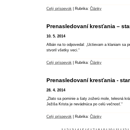
Celý príspevok
|
Rubrika:
Články
Prenasledovaní kresťania – sta
10. 5. 2014
Albán na to odpovedal: „Uctievam a klaniam sa 
stvoril všetky veci.“
Celý príspevok
|
Rubrika:
Články
Prenasledovaní kresťania - staro
28. 4. 2014
„Zlato sa pominie a šaty zožerú mole, telesná k
Ježiša Krista je nevädnúca po celú večnosť.“
Celý príspevok
|
Rubrika:
Články