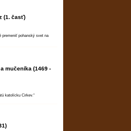
 (1. časť)
pné premeniť pohanský svet na
 a mučeníka (1469 -
tú katolícku Cirkev.“
31)