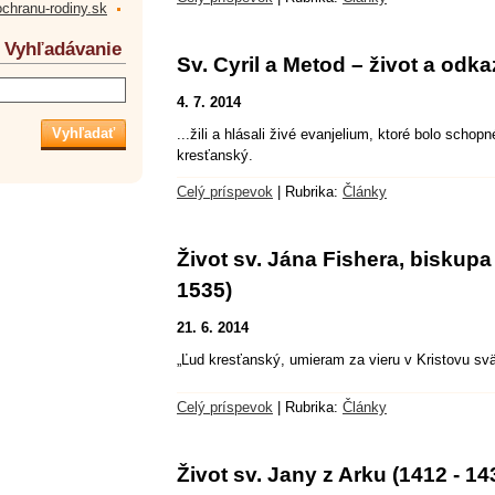
ochranu-rodiny.sk
Vyhľadávanie
Sv. Cyril a Metod – život a odkaz
4. 7. 2014
...žili a hlásali živé evanjelium, ktoré bolo scho
kresťanský.
Celý príspevok
|
Rubrika:
Články
Život sv. Jána Fishera, biskupa
1535)
21. 6. 2014
„Ľud kresťanský, umieram za vieru v Kristovu svä
Celý príspevok
|
Rubrika:
Články
Život sv. Jany z Arku (1412 - 14