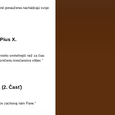
né ponaučenia nachádzajú svoje
Pius X.
omnoho smrteľnejší než za čias
k zničeniu kresťanstva vôbec.“
 (2. Časť)
tcov zachovaj nám Pane.“