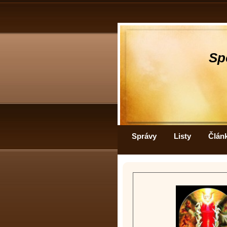
Sp
Správy
Listy
Člán