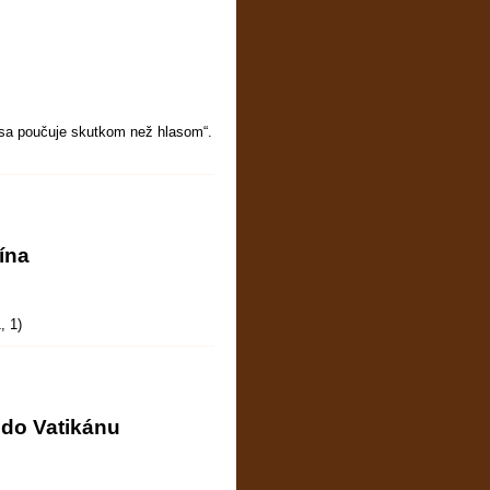
e sa poučuje skutkom než hlasom“.
ína
, 1)
 do Vatikánu