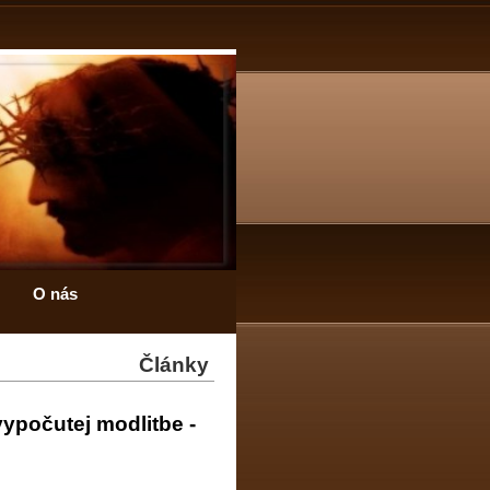
O nás
Články
vypočutej modlitbe -