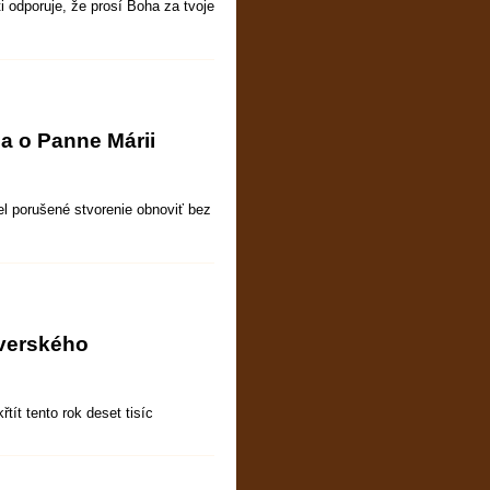
ti odporuje, že prosí Boha za tvoje
a o Panne Márii
el porušené stvorenie obnoviť bez
averského
ít tento rok deset tisíc