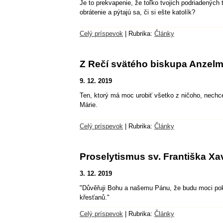
Je to prekvapenie, že toľko tvojich podriadených 
obrátenie a pýtajú sa, či si ešte katolík?
Celý príspevok
|
Rubrika:
Články
Z Rečí svätého biskupa Anzelm
9. 12. 2019
Ten, ktorý má moc urobiť všetko z ničoho, nechc
Márie.
Celý príspevok
|
Rubrika:
Články
Proselytismus sv. Františka X
3. 12. 2019
"Důvěřuji Bohu a našemu Pánu, že budu moci pokřt
křesťanů."
Celý príspevok
|
Rubrika:
Články