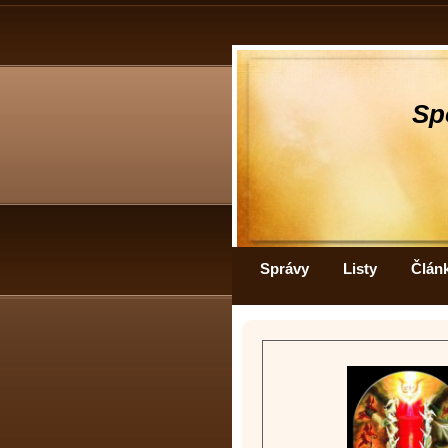
Sp
Správy
Listy
Člán