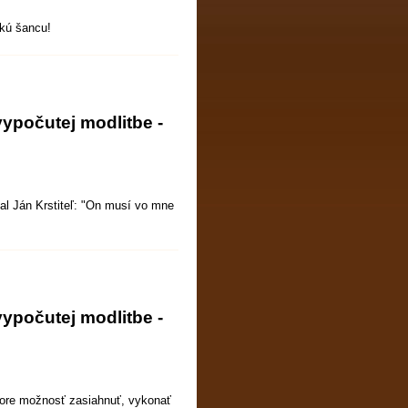
kú šancu!
vypočutej modlitbe -
al Ján Krstiteľ: "On musí vo mne
vypočutej modlitbe -
tore možnosť zasiahnuť, vykonať