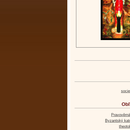
soci
Obľ
Pravověrná
Byzantský kato
theoto