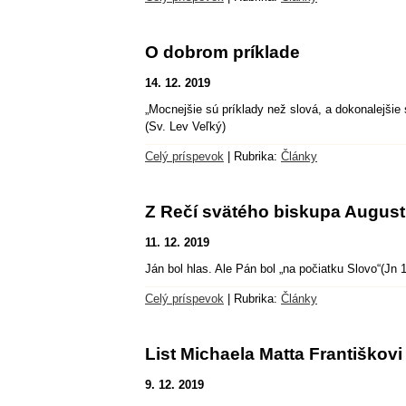
O dobrom príklade
14. 12. 2019
„Mocnejšie sú príklady než slová, a dokonalejši
(Sv. Lev Veľký)
Celý príspevok
|
Rubrika:
Články
Z Rečí svätého biskupa August
11. 12. 2019
Ján bol hlas. Ale Pán bol „na počiatku Slovo“(Jn 1
Celý príspevok
|
Rubrika:
Články
List Michaela Matta Františkovi
9. 12. 2019