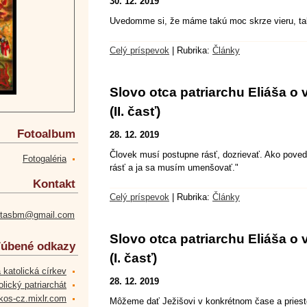
30. 12. 2019
Uvedomme si, že máme takú moc skrze vieru, ta
Celý príspevok
|
Rubrika:
Články
Slovo otca patriarchu Eliáša o 
(II. časť)
Fotoalbum
28. 12. 2019
Človek musí postupne rásť, dozrievať. Ako poved
Fotogaléria
rásť a ja sa musím umenšovať."
Kontakt
Celý príspevok
|
Rubrika:
Články
etasbm@gmail.com
Slovo otca patriarchu Eliáša o 
úbené odkazy
(I. časť)
 katolická církev
28. 12. 2019
lický patriarchát
kos-cz.mixlr.com
Môžeme dať Ježišovi v konkrétnom čase a pries