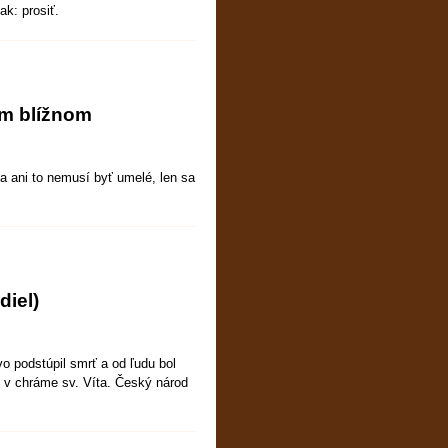
ak: prosiť.
om blížnom
 a ani to nemusí byť umelé, len sa
diel)
vo podstúpil smrť a od ľudu bol
 v chráme sv. Víta. Český národ