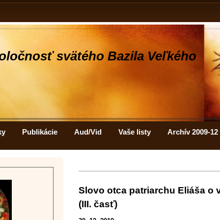
oločnosť svätého Bazila Veľkého
ky
Publikácie
Aud/Vid
Vaše listy
Archív 2009-12
Slovo otca patriarchu Eliáša o 
(III. časť)