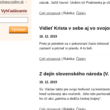
ochranu-rodiny.sk
zázrak. Ježiš hovorí: Urobím to! Podmienka je vš
Vyhľadávanie
Celý príspevok
|
Rubrika:
Články
Vidieť Krista v sebe aj vo svoj
18. 12. 2019
Preto je potrebné sa v pokorovaní často trénovať
zastaviť a priznať si pravdu. A to bolí.
Celý príspevok
|
Rubrika:
Články
Z dejín slovenského národa (V. 
18. 12. 2019
Sv. Václav takto pre svoju horlivosť za kresťanst
hneď uctievaný ako mučeník. Jeho telo pochovali
ho ctí ako „patróna a dediča českej krajiny“.
Celý príspevok
|
Rubrika:
Články