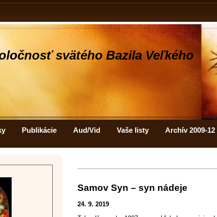
oločnosť svätého Bazila Veľkého
ky
Publikácie
Aud/Vid
Vaše listy
Archív 2009-12
Samov Syn – syn nádeje
24. 9. 2019