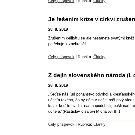
Celý príspevok
|
Rubrika:
Články
Je řešením krize v církvi zrušen
28. 8. 2019
Zrušením celibátu se ale nestanete svatými kněží
potřebuje k záchraně!
Celý príspevok
|
Rubrika:
Články
Z dejín slovenského národa (I. d
28. 8. 2019
„Keďže náš ľud pohanstvo odvrhol a kresťanské
učiteľa takého, čo by nám v našej reči prvý vieru 
kraje, keď to uvidia, nás napodobnili, pošli nám t
učiteľa."(Rastislav cisárovi Michalovi III.)
Celý príspevok
|
Rubrika:
Články