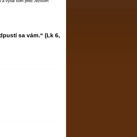
e a vylial som pred Ježišom
dpustí sa vám.“ (Lk 6,