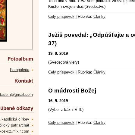
Toho dňa v roku 1987 som pokľakol vo svojej cel
Kristom svoje srdce.(Svedectvo)
Celý príspevok
|
Rubrika:
Články
Ježiš povedal: „Odpúšťajte a o
37)
19. 9. 2019
Fotoalbum
(Svedectvá viery)
Fotogaléria
Celý príspevok
|
Rubrika:
Články
Kontakt
O múdrosti Božej
etasbm@gmail.com
16. 9. 2019
úbené odkazy
(Výber z kázni VIII.)
 katolická církev
Celý príspevok
|
Rubrika:
Články
lický patriarchát
kos-cz.mixlr.com