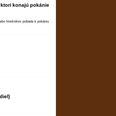
 ktorí konajú pokánie
lebo hriešnikov pobáda k pokániu
diel)