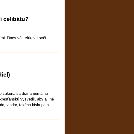
í celibátu?
mi. Dnes vás církev i svět
iel)
ho zákona sa drží a nemáme
kresťanskú vysvetlil, aby aj iné
eda, vladár, takého biskupa a