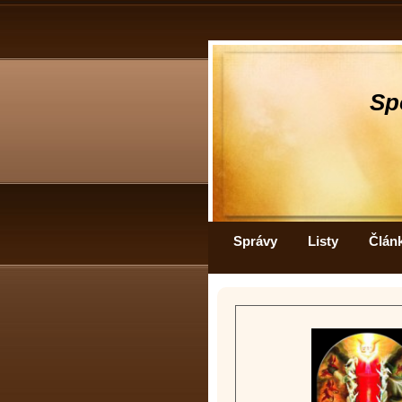
Sp
Správy
Listy
Člán