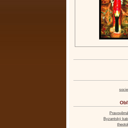
soci
Obľ
Pravověrná
Byzantský kato
theoto