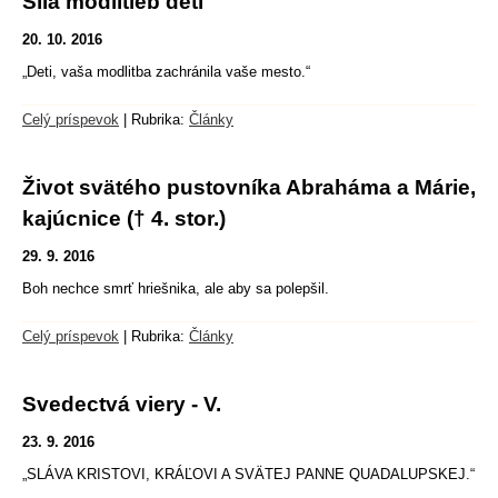
Sila modlitieb detí
20. 10. 2016
„Deti, vaša modlitba zachránila vaše mesto.“
Celý príspevok
|
Rubrika:
Články
Život svätého pustovníka Abraháma a Márie,
kajúcnice († 4. stor.)
29. 9. 2016
Boh nechce smrť hriešnika, ale aby sa polepšil.
Celý príspevok
|
Rubrika:
Články
Svedectvá viery - V.
23. 9. 2016
„SLÁVA KRISTOVI, KRÁĽOVI A SVÄTEJ PANNE QUADALUPSKEJ.“