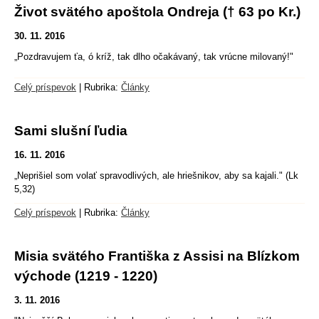
Život svätého apoštola Ondreja († 63 po Kr.)
30. 11. 2016
„Pozdravujem ťa, ó kríž, tak dlho očakávaný, tak vrúcne milovaný!"
Celý príspevok
|
Rubrika:
Články
Sami slušní ľudia
16. 11. 2016
„Neprišiel som volať spravodlivých, ale hriešnikov, aby sa kajali." (Lk
5,32)
Celý príspevok
|
Rubrika:
Články
Misia svätého Františka z Assisi na Blízkom
východe (1219 - 1220)
3. 11. 2016