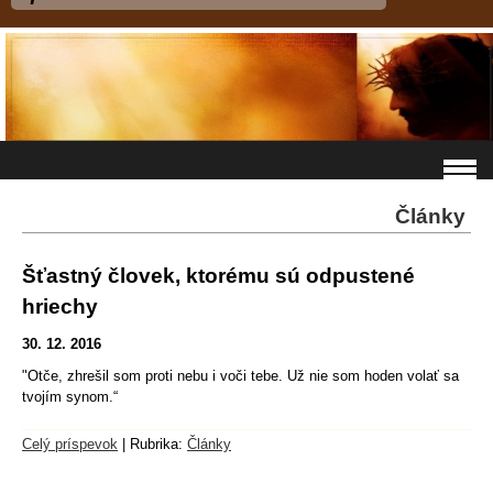
Články
Šťastný človek, ktorému sú odpustené
hriechy
30. 12. 2016
"Otče, zhrešil som proti nebu i voči tebe. Už nie som hoden volať sa
tvojím synom.“
Celý príspevok
|
Rubrika:
Články