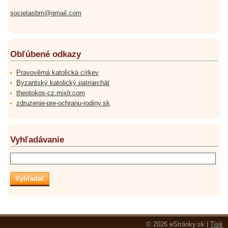
societasbm@gmail.com
Obľúbené odkazy
Pravověrná katolická církev
Byzantský katolický patriarchát
theotokos-cz.mixlr.com
zdruzenie-pre-ochranu-rodiny.sk
Vyhľadávanie
© 2026 eStránky.sk
|
Tisk