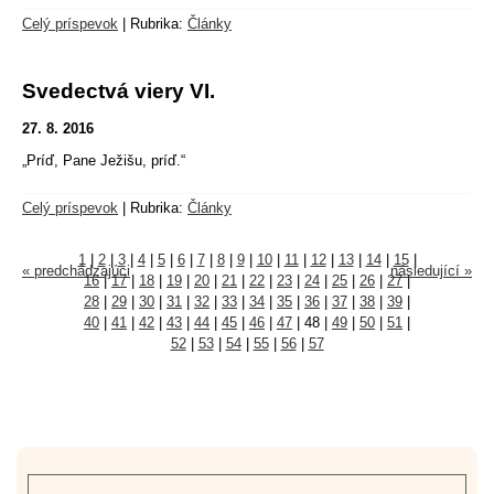
Celý príspevok
|
Rubrika:
Články
Svedectvá viery VI.
27. 8. 2016
„Príď, Pane Ježišu, príď.“
Celý príspevok
|
Rubrika:
Články
1
|
2
|
3
|
4
|
5
|
6
|
7
|
8
|
9
|
10
|
11
|
12
|
13
|
14
|
15
|
« predchádzajúci
následující »
16
|
17
|
18
|
19
|
20
|
21
|
22
|
23
|
24
|
25
|
26
|
27
|
28
|
29
|
30
|
31
|
32
|
33
|
34
|
35
|
36
|
37
|
38
|
39
|
40
|
41
|
42
|
43
|
44
|
45
|
46
|
47
|
48
|
49
|
50
|
51
|
52
|
53
|
54
|
55
|
56
|
57