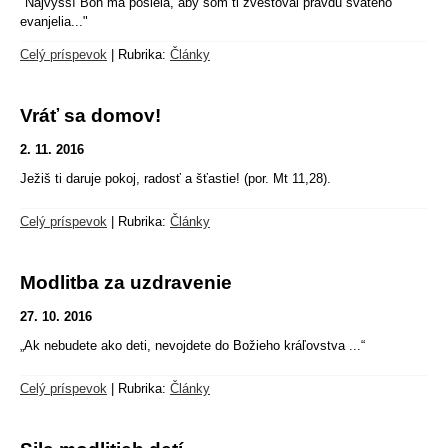
"Najvyšší Boh ma posiela, aby som ti zvestoval pravdu svätého
evanjelia..."
Celý príspevok
|
Rubrika:
Články
Vráť sa domov!
2. 11. 2016
Ježiš ti daruje pokoj, radosť a šťastie! (por. Mt 11,28).
Celý príspevok
|
Rubrika:
Články
Modlitba za uzdravenie
27. 10. 2016
„Ak nebudete ako deti, nevojdete do Božieho kráľovstva ...“
Celý príspevok
|
Rubrika:
Články